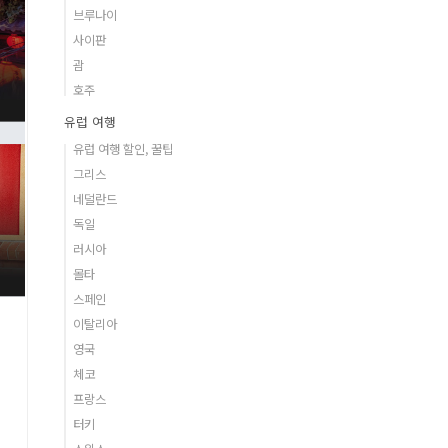
브루나이
사이판
괌
호주
유럽 여행
유럽 여행 할인, 꿀팁
그리스
네덜란드
독일
러시아
몰타
스페인
이탈리아
영국
체코
프랑스
터키