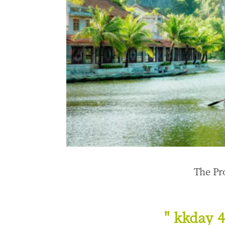
The Pr
" kkda