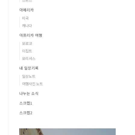
스위스
아메리카
미국
캐나다
아프리카 여행
모로코
이집트
모리셔스
내 일상기록
일상노트
여행사진 노트
나누는 소식
스크랩1
스크랩2