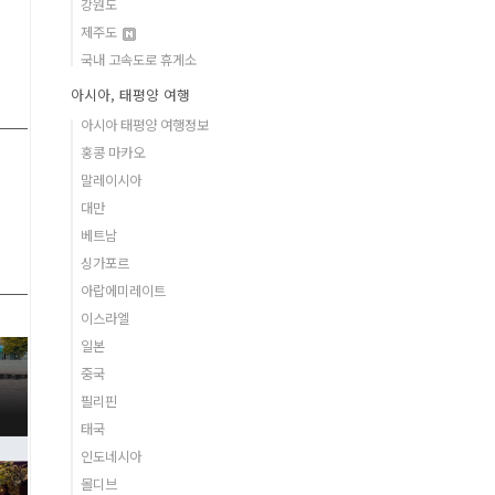
강원도
제주도
국내 고속도로 휴게소
아시아, 태평양 여행
아시아 태평양 여행정보
홍콩 마카오
말레이시아
대만
베트남
싱가포르
아랍에미레이트
이스라엘
일본
중국
필리핀
태국
인도네시아
몰디브