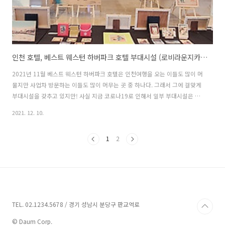
인천 호텔, 베스트 웨스턴 하버파크 호텔 부대시설 (로비라운지카페, 북라운지, 비즈니스센터, 포토존, 더 하버 조식당등)
2021년 11월 베스트 웨스턴 하버파크 호텔은 인천여행을 오는 이들도 많이 머
물지만 사업차 방문하는 이들도 많이 머무는 곳 중 하나다. 그래서 그에 걸맞게
부대시설을 갖추고 있지만! 사실 지금 코로나19로 인해서 일부 부대시설은 현
재 임시휴업중이다. 전국의 대부분의 호텔이 그러하겠지만 각 호텔의 부대시설
2021. 12. 10.
들이 운영되는 곳이 있고 운영되지 않는 곳이 있어서 투숙객들은 이런 부분을
미리 호텔에 문의하여 확인하는 것이 좋으며, 최근 방역패스나 각 호텔마다 적
1
2
용하는 방역지침이 모두 다르기 때문에 이에 대한 부분도 같이 확인하는 것이
좋다. (예를 들어 정부가 내리는 지침에 따르는 경우가 있고, 그 지침보다 엄격
한 지침을 적용하는 곳도 있다. 이 부분은 각 호텔마다 다를 수 있다.) 아래 글은
내가 직접 이용해본..
TEL. 02.1234.5678 / 경기 성남시 분당구 판교역로
© Daum Corp.