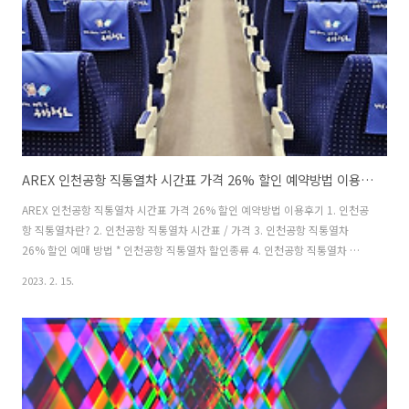
AREX 인천공항 직통열차 시간표 가격 26% 할인 예약방법 이용후기
AREX 인천공항 직통열차 시간표 가격 26% 할인 예약방법 이용후기 1. 인천공
항 직통열차란? 2. 인천공항 직통열차 시간표 / 가격 3. 인천공항 직통열차
26% 할인 예매 방법 * 인천공항 직통열차 할인종류 4. 인천공항 직통열차 이
용후기 호텔&여행 블로거, 러블리 앨리스! * 문의/ Email: lovely-
2023. 2. 15.
days@tistory.com * 다양한 여행 프로모션 소식이 궁금하다면? 앨리스의 카
카오톡 플친 추가하기 Airport Railroad Express Train 인천공항 가는 방법 "
인천공항 직통열차 이용 후기 " 2023년 2월 서울역에서 인천공항 한 번에 가
장 빠르고 편리하게 이동하는 방법은 + 교통체증 걱정없이 이동할 수 있는 방
법은 인천공항 직통열차를 이용하는 것이다. 오래전부터 인..