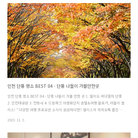
FAQ - 객실 리뷰, 즐길거리 볼거리 가격비 1. 인스파이어 엔터테인먼트 리조트
인스파이어 엔터테인먼트 리조트는 다채로운 시설과 콘텐츠가 숨 쉬는 초대형
복합 리조트다. 리조트 내 각기 다른 컨셉으로 구성된 세 개 동의 5성급 호텔을
갖췄다. 그 외 15,000석 규모의 국내 최초 공연 아레나, 1년..
인천 단풍 명소 BEST 04 - 단풍 나들이 가볼만한곳
인천 단풍 명소 BEST 04 - 단풍 나들이 가볼 만한 곳 1. 월미도 바다열차 단풍
2. 인천대공원 3. 전등사 4. 드림파크 야생화단지 호텔&여행 블로거, 러블리 앨
리스! * 다양한 여행 프로모션 소식이 궁금하다면? 앨리스의 카카오톡 플친 추
가하기 가을의 인천 가볼 만한 곳 인천 가을 나들이 가볼 만한 곳 " 인천 단풍 명
2023. 11. 3.
소 BEST 04 " 바다도 있고 산도 있는 인천에서 가을 나들이를 계획 중이라면
인천의 단풍 명소를 참고하자. 어딜 가도 아름다운 단풍을 충분히 즐길 수 있으
니. 인천 단풍 명소 BEST 04 단풍 나들이 가볼 만한 곳 1. 월미도 바다열차 단