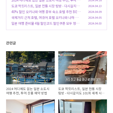
2024 어디에도 없는 일본 소도시 여행 추천, 투어 상
품 예약 방법
도쿄 먹킷리스트, 일본 전통 시장 탐방 - 다시갈지도
2024.04.13
(0)
101회 세계 시장 음식 특집, 일본 도쿄
40% 할인 오키나와 여행 중부 숙소 호텔 추천 BEST
2024.04.09
(0)
07 + 라쿠텐 트래블 할인코드
국제거리 근처 호텔, 머큐어 호텔 오키나와 나하 스탠
2024.04.05
(2)
다드 더블룸 투숙 후기
일본 여행 준비물 4월 할인코드 할인쿠폰 모두 정리,
2024.04.03
(0)
일본 숙소 소도시
(1)
관련글
2024 어디에도 없는 일본 소도시
도쿄 먹킷리스트, 일본 전통 시장
여행 추천, 투어 상품 예약 방법
탐방 - 다시갈지도 101회 세계 시
장 음식 특집, 일본 도쿄