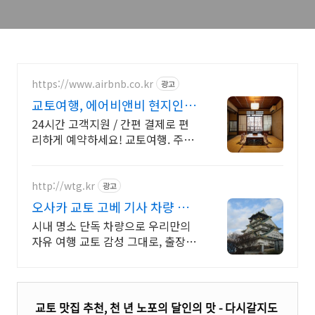
https://www.airbnb.co.kr
광고
교토여행, 에어비앤비 현지인처
럼 살아보는 일본여행
24시간 고객지원 / 간편 결제로 편
리하게 예약하세요! 교토여행. 주방,
수영장, 자쿠지, 아기 침대. 필요한
모든 게 갖춰진 숙소를 예약하세요.
http://wtg.kr
광고
오사카 교토 고베 기사 차량 우
리만의 프라이빗 전용 차량
시내 명소 단독 차량으로 우리만의
자유 여행 교토 감성 그대로, 출장 의
전 차량! 초록색 합법 차량 전문 운
전 기사 안전 최우선, 전시장, 골프장
이동!
교토 맛집 추천, 천 년 노포의 달인의 맛 - 다시갈지도