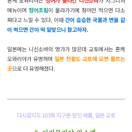
혼케 오와리야는
청어가 올라간 니신소바
가 시그니처
메뉴이며
청어조림
이 올라가기에 청어만 먹으면 다소
짜다고 느낄 수 있다. 이때
간이 슴슴한 국물과 면을 같
이 먹으면 간이 딱 알맞으니 참고하자.
일본에는 니신소바의 명가가 많은데 교토에서는 혼케
오와리야가 유명하며
일본 천황도 교토에 오면 들르는
곳
으로 더 유명해졌다.
다시갈지도 103회 지구촌 장인 배틀, 일본 교토