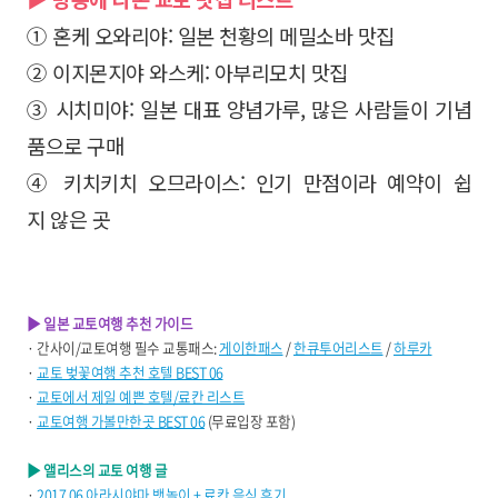
① 혼케 오와리야: 일본 천황의 메밀소바 맛집
② 이지몬지야 와스케: 아부리모치 맛집
③ 시치미야: 일본 대표 양념가루, 많은 사람들이 기념
품으로 구매
④ 키치키치 오므라이스: 인기 만점이라 예약이 쉽
지 않은 곳
▶ 일본 교토여행 추천 가이드
· 간사이/교토여행 필수 교통패스:
게이한패스
/
한큐투어리스트
/
하루카
·
교토 벚꽃여행 추천 호텔 BEST 06
·
교토에서 제일 예쁜 호텔/료칸 리스트
·
교토여행 가볼만한곳 BEST 06
(무료입장 포함)
▶ 앨리스의 교토 여행 글
·
2017.06 아라시야마 뱃놀이 + 료칸 음식 후기