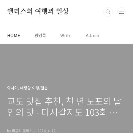
본문 바로가기
앨리스의 여행과 일상
HOME
방명록
Write
Admin
아시아, 태평양 여행/일본
교토 맛집 추천, 천 년 노포의 달
인의 맛 - 다시갈지도 103회 지
구촌 장인 배틀, 일본 교토
by 러블리 앨리스
2024. 4. 12.