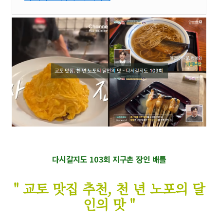
다시갈지도 103회 지구촌 장인 배틀
" 교토 맛집 추천, 천 년 노포의 달
인의 맛 "