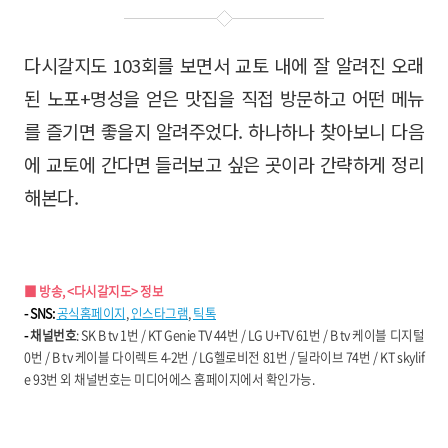
다시갈지도 103회를 보면서 교토 내에 잘 알려진 오래
된 노포+명성을 얻은 맛집을 직접 방문하고 어떤 메뉴
를 즐기면 좋을지 알려주었다. 하나하나 찾아보니 다음
에 교토에 간다면 들러보고 싶은 곳이라 간략하게 정리
해본다.
■ 방송, <다시갈지도> 정보
- SNS:
공식홈페이지
,
인스타그램
,
틱톡
-
채널번호
: SK B tv 1번 / KT Genie TV 44번 / LG U+TV 61번 / B tv 케이블 디지털
0번 / B tv 케이블 다이렉트 4-2번 / LG헬로비전 81번 / 딜라이브 74번 / KT skylif
e 93번 외 채널번호는 미디어에스 홈페이지에서 확인가능.